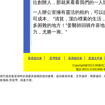
位創辦人，那就來看看我們的一人
一人辦公室擁有靈活的租約，可以
司成本。 “清貧，潔白樸素的生活
多困難的地方！”姜醫師回嗔作喜地
力，尤勝一籌。”
香港迷你倉
荃灣貨倉
葵涌儲存倉
葵涌文件倉
Copyright@2013.06當
電話:(852) 21561988 
當代
迷你倉
是現時全港最具規模的
迷你倉庫
。提供家居
存倉
，
文件儲存
，
商業儲存
，
新蒲崗,筲箕灣，
租倉
方便。