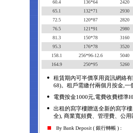
60.4
136*64
2420
65.1
132*71
2930
72.5
120*87
2820
76.5
121*91
2980
81.3
150*78
3160
95.3
176*78
3520
158.1
256*96-12.6
5040
164.9
250*95
5260
租賃期內可半價享用資訊網絡有限
68)。租戶需繳付兩個月按金,
電費按金
1000
元
,
電費收費標準
H
出租的寫字樓贈送全新的寫字樓
全
),
商業寬頻費、管理費、公用
By Bank Deposit ( 銀行轉帳 ) :